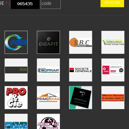
DE
*
:
ENVOYER