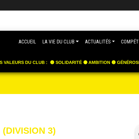
ACCUEIL
LA VIE DU CLUB
ACTUALITÉS
COMPÉT
S VALEURS DU CLUB : 🟡 SOLIDARITÉ ⚫️ AMBITION 🟡 GÉNÉROS
(DIVISION 3)