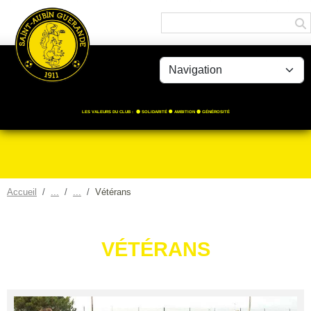
Panneau de gestion des cookies
LES VALEURS DU CLUB : 🟡 SOLIDARITÉ ⚫️ AMBITION 🟡 GÉNÉROSITÉ
Accueil
Vétérans
VÉTÉRANS