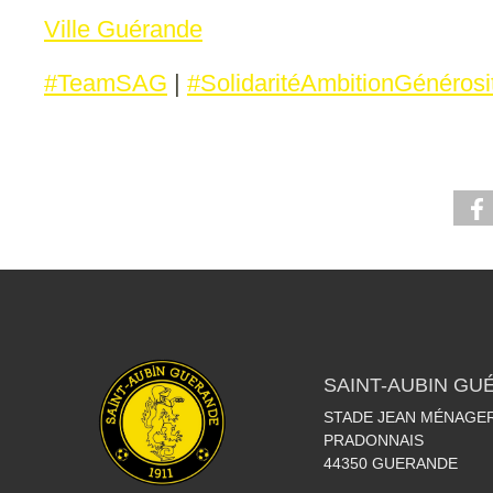
Ville Guérande
#TeamSAG
|
#SolidaritéAmbitionGénérosi
SAINT-AUBIN GU
STADE JEAN MÉNAGER
PRADONNAIS
44350
GUERANDE