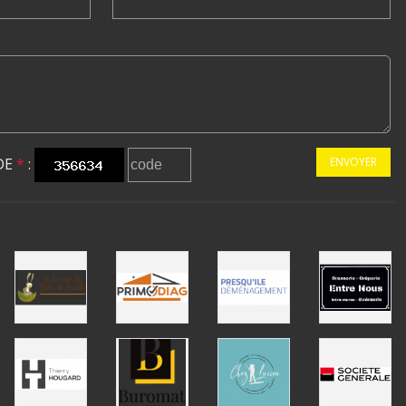
DE
*
:
ENVOYER