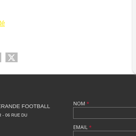
té
NOM
*
ÉRANDE FOOTBALL
 - 06 RUE DU
EMAIL
*